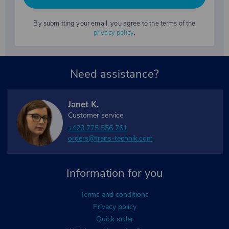
By submitting your email, you agree to the terms of the
privacy policy
.
Need assistance?
Janet K.
Customer service
+420 775 556 761
orders@trans-technik.com
Information for you
Terms and conditions
Privacy policy
Quick order