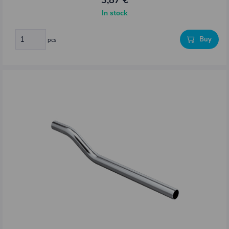
3,87 €
In stock
Buy
pcs