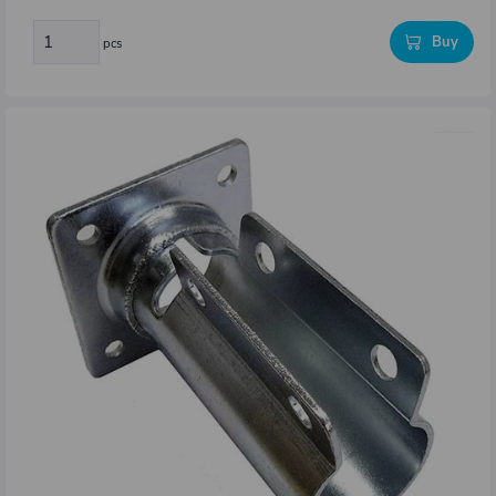
Buy
pcs