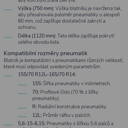
aby kolo bylo zcela zakryté.
Výška (750 mm):
Výška blatníku je navržena tak,
aby přesahovala poloměr pneumatiky o alespoň
80 mm, což zajišťuje dostatečné zakrytí a
ochranu.
Délka (1120 mm):
Tato délka zajišťuje pokrytí
celého obvodu kola.
Kompatibilní rozměry pneumatik
Blatník je kompatibilní s pneumatikami různých velikostí,
které musí odpovídat uvedeným parametrům:
155/70 R12L–165/70 R14:
155:
Šířka pneumatiky v milimetrech.
70:
Profilové číslo (70 % z šířky
pneumatiky).
R:
Radiální konstrukce pneumatiky.
12L:
Průměr ráfku v palcích.
5,6-15-6,15:
Pneumatiky s šířkou 5,6 palců a